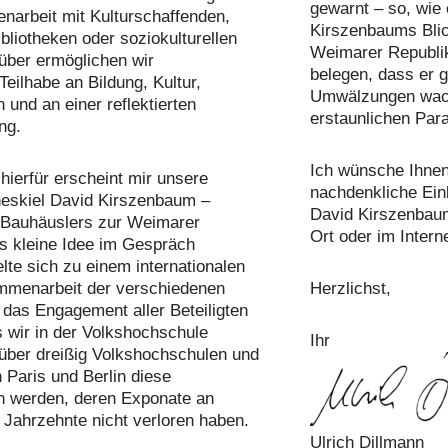
gewarnt – so, wie 
arbeit mit Kulturschaffenden,
Kirszenbaums Blic
Bibliotheken oder soziokulturellen
Weimarer Republik
über ermöglichen wir
belegen, dass er g
 Teilhabe an Bildung, Kultur,
Umwälzungen wach
 und an einer reflektierten
erstaunlichen Para
ng.
Ich wünsche Ihnen
hierfür erscheint mir unsere
nachdenkliche Einb
heskiel David Kirszenbaum –
David Kirszenbaum
s Bauhäuslers zur Weimarer
Ort oder im Interne
s kleine Idee im Gespräch
lte sich zu einem internationalen
ammenarbeit der verschiedenen
Herzlichst,
 das Engagement aller Beteiligten
s wir in der Volkshochschule
Ihr
über dreißig Volkshochschulen und
n Paris und Berlin diese
n werden, deren Exponate an
e Jahrzehnte nicht verloren haben.
Ulrich Dillmann