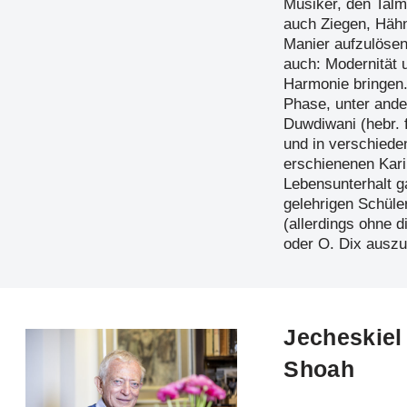
Musiker, den Talm
auch Ziegen, Hähn
Manier aufzulösen
auch: Modernität u
Harmonie bringen
Phase, unter and
Duwdiwani (hebr.
und in verschiede
erschienenen Kari
Lebensunterhalt ga
gelehrigen Schüle
(allerdings ohne d
oder O. Dix auszul
Jecheskiel
Shoah