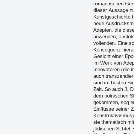
romantischen Geni
dieser Aussage z
Kunstgeschichte h
neue Ausdrucksmö
Adepten, die dies
anwenden, auslote
vollenden. Eine 
Konsequenz hierau
Gesicht einer Epo
im Werk von Adept
Innovatoren (die 
auch transzendier
sind im besten Si
Zeit. So auch J. 
dem polnischen S
gekommen, sog er
Einflüsse seiner 
Konstruktivismus
sie thematisch mi
jüdischen Schtetl