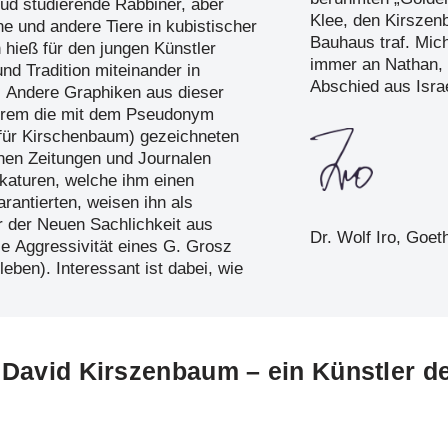
ud studierende Rabbiner, aber
Klee, den Kirszen
e und andere Tiere in kubistischer
Bauhaus traf. Mich
 hieß für den jungen Künstler
immer an Nathan, 
nd Tradition miteinander in
Abschied aus Isra
. Andere Graphiken aus dieser
erem die mit dem Pseudonym
 für Kirschenbaum) gezeichneten
nen Zeitungen und Journalen
katuren, welche ihm einen
rantierten, weisen ihn als
r der Neuen Sachlichkeit aus
Dr. Wolf Iro, Goet
ie Aggressivität eines G. Grosz
eben). Interessant ist dabei, wie
 David Kirszenbaum – ein Künstler d