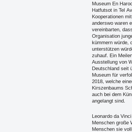
Museum En Harod 
Hatfutsot in Tel 
Kooperationen mit
anderswo waren er
vereinbarten, das
Organisation jung
kümmern würde, d
unterstützen würd
zuhauf. Ein Meilen
Ausstellung von 
Deutschland seit 
Museum für verfol
2018, welche einen
Kirszenbaums Sch
auch bei dem Küns
angelangt sind.
Leonardo da Vinci
Menschen große W
Menschen sie vol