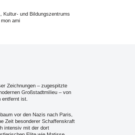
-, Kultur- und Bildungszentrums
/ mon ami
eser Zeichnungen – zugespitzte
odernen Großstadtmilieu – von
entfernt ist.
enbaum vor den Nazis nach Paris,
ne Zeit besonderer Schaffenskraft
ch intensiv mit der dort
tlerischen Elite wie Matisse,