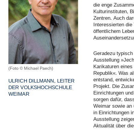
die enge Zusammen
Kulturinstituten, 
Zentren. Auch dar
Interessierten die
öffentlichem Leben
Auseinandersetzu
Geradezu typisch 
Ausstellung »Jec
Karikaturen eine
(Foto © Michael Paech)
Republik«. Was al
entstand, entwicke
ULRICH DILLMANN, LEITER
Projekt. Die Zus
DER VOLKSHOCHSCHULE
Einrichtungen und
WEIMAR
sorgen dafür, das
Weimar sowie an 
in Einrichtungen i
Ausstellung zeige
Aktualität über di