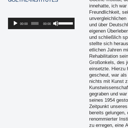
GOETHE-INSTITUTES
innehatte, ich wa
Freundlichkeit, s
unvergleichlichen
Audio-
Pfeiltasten
00:00
00:00
und über Deutschl
Player
Hoch/Runter
eigenen Überlebe
benutzen,
und schließlich s
um
stellte sich herau
die
etlichen Jahren m
Lautstärke
Rehabilitation se
zu
Großonkels, des 
regeln.
einsetzte. Hierzu
gescheut, war als
nichts mit Kunst 
Kunstwissenschaft
gegraben und war
seines 1954 gest
Zeitpunkt unsere
bereits gelungen,
renommierter Inst
zu erregen, eine 