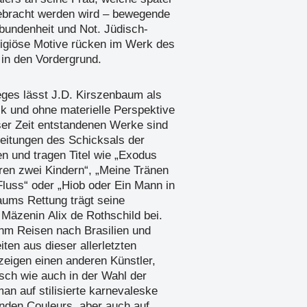
ebracht werden wird – bewegende
bundenheit und Not. Jüdisch-
eligiöse Motive rücken im Werk des
in den Vordergrund.
ges lässt J.D. Kirszenbaum als
 und ohne materielle Perspektive
eser Zeit entstandenen Werke sind
eitungen des Schicksals der
n und tragen Titel wie „Exodus
hren zwei Kindern“, „Meine Tränen
luss“ oder „Hiob oder Ein Mann in
aums Rettung trägt seine
 Mäzenin Alix de Rothschild bei.
ihm Reisen nach Brasilien und
ten aus dieser allerletzten
zeigen einen anderen Künstler,
tisch wie auch in der Wahl der
an auf stilisierte karnevaleske
nden Couleurs, aber auch auf