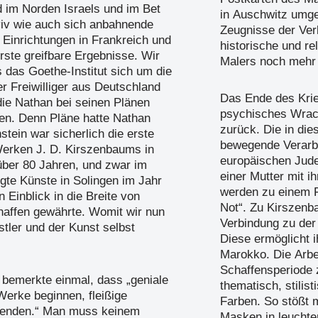
im Norden Israels und im Bet
in Auschwitz umg
Aviv wie auch sich anbahnende
Zeugnisse der Ver
 Einrichtungen in Frankreich und
historische und r
ste greifbare Ergebnisse. Wir
Malers noch mehr 
s das Goethe-Institut sich um die
er Freiwilliger aus Deutschland
Das Ende des Krie
ie Nathan bei seinen Plänen
psychisches Wrack
en. Denn Pläne hatte Nathan
zurück. Die in di
stein war sicherlich die erste
bewegende Verarb
Werken J. D. Kirszenbaums in
europäischen Jude
über 80 Jahren, und zwar im
einer Mutter mit i
gte Künste in Solingen im Jahr
werden zu einem F
 Einblick in die Breite von
Not“. Zu Kirszenb
affen gewährte. Womit wir nun
Verbindung zu der
tler und der Kunst selbst
Diese ermöglicht 
Marokko. Die Arbei
Schaffensperiode 
 bemerkte einmal, dass „geniale
thematisch, stilis
erke beginnen, fleißige
Farben. So stößt m
lenden.“ Man muss keinem
Masken in leuchte