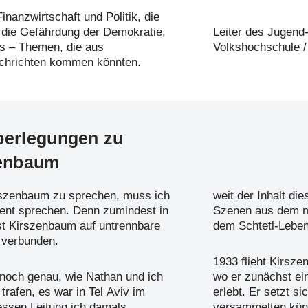
Finanzwirtschaft und Politik, die
, die Gefährdung der Demokratie,
Leiter des Jugend
s – Themen, die aus
Volkshochschule 
achrichten kommen könnten.
berlegungen zu
zenbaum
rszenbaum zu sprechen, muss ich
weit der Inhalt di
ent sprechen. Denn zumindest in
Szenen aus dem m
t Kirszenbaum auf untrennbare
dem Schtetl-Leben 
 verbunden.
1933 flieht Kirsz
 noch genau, wie Nathan und ich
wo er zunächst ei
trafen, es war in Tel Aviv im
erlebt. Er setzt si
dessen Leitung ich damals
versammelten küns