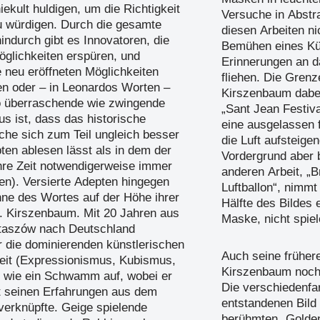
ekult huldigen, um die Richtigkeit
Versuche in Abstra
u würdigen. Durch die gesamte
diesen Arbeiten ni
indurch gibt es Innovatoren, die
Bemühen eines Kün
glichkeiten erspüren, und
Erinnerungen an d
e neu eröffneten Möglichkeiten
fliehen. Die Grenz
n oder – in Leonardos Worten –
Kirszenbaum dabei 
so überraschende wie zwingende
„Sant Jean Festiv
s ist, dass das historische
eine ausgelassen
che sich zum Teil ungleich besser
die Luft aufsteige
en ablesen lässt als in dem der
Vordergrund aber b
ihre Zeit notwendigerweise immer
anderen Arbeit, „B
en). Versierte Adepten hingegen
Luftballon“, nimmt 
nne des Wortes auf der Höhe ihrer
Hälfte des Bildes 
D. Kirszenbaum. Mit 20 Jahren aus
Maske, nicht spiel
taszów nach Deutschland
 die dominierenden künstlerischen
Auch seine früher
Zeit (Expressionismus, Kubismus,
Kirszenbaum noch 
) wie ein Schwamm auf, wobei er
Die verschiedenfa
t seinen Erfahrungen aus dem
entstandenen Bild
 verknüpfte. Geige spielende
berühmten „Golden