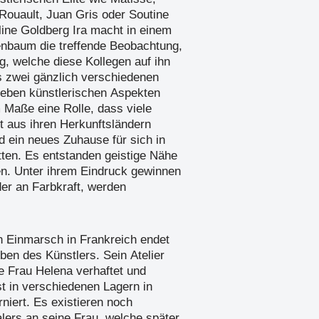
 Rouault, Juan Gris oder Soutine
line Goldberg Ira macht in einem
zenbaum die treffende Beobachtung,
g, welche diese Kollegen auf ihn
s zwei gänzlich verschiedenen
Neben künstlerischen Aspekten
m Maße eine Rolle, dass viele
t aus ihren Herkunftsländern
d ein neues Zuhause für sich in
tten. Es entstanden geistige Nähe
n. Unter ihrem Eindruck gewinnen
er an Farbkraft, werden
 Einmarsch in Frankreich endet
ben des Künstlers. Sein Atelier
ne Frau Helena verhaftet und
bst in verschiedenen Lagern in
rniert. Es existieren noch
lers an seine Frau, welche später