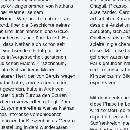
r sofort eingenommen von Nathans
Chagall, Picasso,
einer Wärme, seinem
auseinander. Caro
 Humor. Wir sprachen über Israel
Artikel über Kirs
and, über die Geschichte seines
dass die Anziehun
ns und über menschliche Größe,
ausübten, sich au
prachen wir auch über Kunst. Es
Quellen speiste. 
s, dass Nathan sich schon seit
spielte in gleiche
it wachsendem Erfolg für die
dieser Maler selbs
ines in Vergessenheit geratenen
geflohen waren un
jüdischen Malers Kirszenbaum,
Paris gefunden ha
 hatte Nathan keine Mühen
und Freundschafte
 älterer Herr, der von Berufs wegen
Kirszenbaums Bild
zu tun hatte, zum Studenten der
expressiver.
 geworden, hatte in Archiven
 quer durch Europa den Spuren
Mit dem deutschen
orbenen Verwandten gefolgt. Zum
diese Phase im Le
s Zusammentreffens war es Nathan
wird zerstört, sei
 das Interesse verschiedener
deportiert, er sel
itutionen für Kirszenbaums Oeuvre
Südfrankreich inte
Ausstellung in dem wunderbaren
Postkarten des Ma