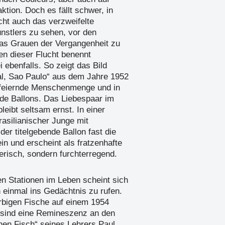
ktion. Doch es fällt schwer, in
cht auch das verzweifelte
stlers zu sehen, vor den
as Grauen der Vergangenheit zu
en dieser Flucht benennt
ebenfalls. So zeigt das Bild
al, Sao Paulo“ aus dem Jahre 1952
 feiernde Menschenmenge und in
nde Ballons. Das Liebespaar im
leibt seltsam ernst. In einer
rasilianischer Junge mit
der titelgebende Ballon fast die
ein und erscheint als fratzenhafte
erisch, sondern furchterregend.
en Stationen im Leben scheint sich
einmal ins Gedächtnis zu rufen.
rbigen Fische auf einem 1954
 sind eine Remineszenz an den
en Fisch“ seines Lehrers Paul