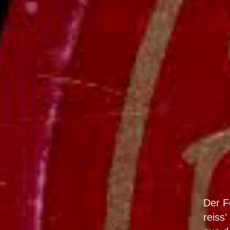
Der F
reiss