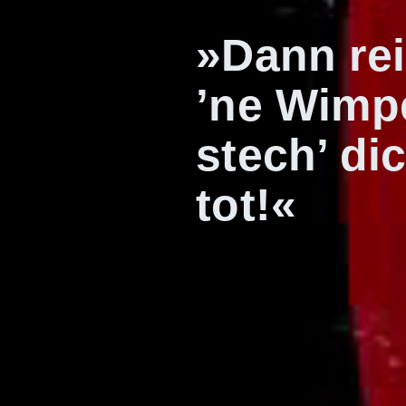
»Dann rei
’ne Wimp
stech’ di
tot!«