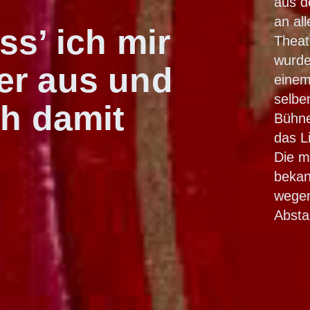
aus d
an al
ss’ ich mir
Theat
wurde
er aus und
einem
selbe
ch damit
Bühne
das Li
Die m
bekan
wegen
Absta